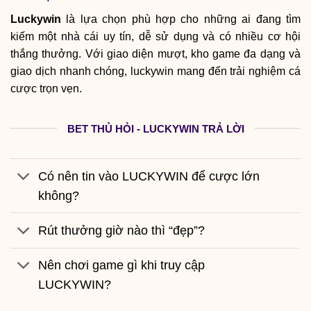
Luckywin
là lựa chọn phù hợp cho những ai đang tìm
kiếm một nhà cái uy tín, dễ sử dụng và có nhiều cơ hội
thắng thưởng. Với giao diện mượt, kho game đa dạng và
giao dịch nhanh chóng, luckywin mang đến trải nghiệm cá
cược trọn vẹn.
BET THỦ HỎI - LUCKYWIN TRẢ LỜI
Có nên tin vào LUCKYWIN để cược lớn
không?
Rút thưởng giờ nào thì “đẹp”?
Nên chơi game gì khi truy cập
LUCKYWIN?