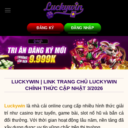
Chuyển
đến
nội
dung
ĐĂNG KÝ
ĐĂNG NHẬP
LUCKYWIN | LINK TRANG CHỦ LUCKYWIN
CHÍNH THỨC CẬP NHẬT 3/2026
Luckywin
là nhà cái online cung cấp nhiều hình thức giải
trí như casino trực tuyến, game bài, slot nổ hũ và bắn cá
đổi thưởng. Với thời gian hoạt động lâu năm, nền tảng đã
xây dựng được uy tín vững chắc trên thị trường.