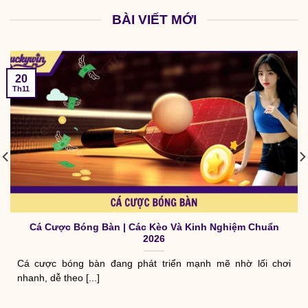
BÀI VIẾT MỚI
20
Th11
Cá Cược Bóng Bàn | Các Kèo Và Kinh Nghiệm Chuẩn
2026
Cá cược bóng bàn đang phát triển mạnh mẽ nhờ lối chơi
nhanh, dễ theo [...]