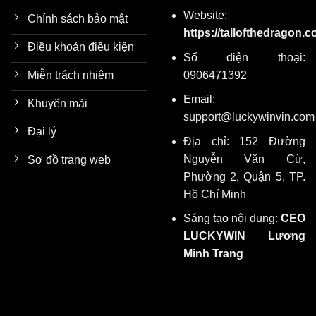
Website:
Chính sách bảo mật
https://tailofthedragon.c
Điều khoản điều kiện
Số điện thoại:
0906471392
Miễn trách nhiệm
Email:
Khuyến mãi
support@luckywinvin.com
Đại lý
Địa chỉ: 152 Đường
Nguyễn Văn Cừ,
Sơ đồ trang web
Phường 2, Quận 5, TP.
Hồ Chí Minh
Sáng tạo nội dung:
CEO
LUCKYWIN Lương
Minh Trang