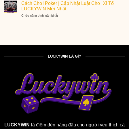
Chơi
Hội
Cách Chơi Poker | Cập Nhật Luật Chơi Xì Tố
Hoạt
Casino
Thắng
LUCKYWIN Mới Nhất
Luôn
Cược
ở
Chức năng bình luận bị tắt
Thắng
Giá
Cách
Nâng
Trị
Chơi
Cấp
Poker
Trải
|
Nghiệm
Cập
Cá
Nhật
Cược
Luật
Chơi
LUCKYWIN LÀ GÌ?
Xì
Tố
LUCKYWIN
Mới
Nhất
LUCKYWIN
là điểm đến hàng đầu cho người yêu thích cá