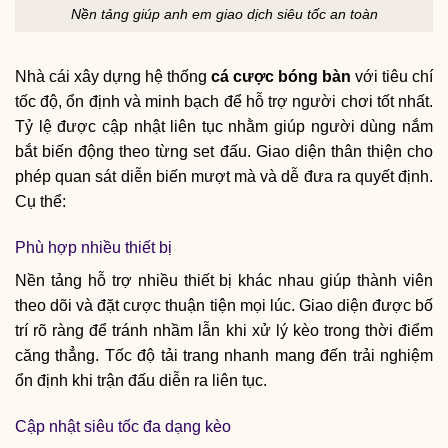
Nền tảng giúp anh em giao dịch siêu tốc an toàn
Nhà cái xây dựng hệ thống
cá cược bóng bàn
với tiêu chí
tốc độ, ổn định và minh bạch để hỗ trợ người chơi tốt nhất.
Tỷ lệ được cập nhật liên tục nhằm giúp người dùng nắm
bắt biến động theo từng set đấu. Giao diện thân thiện cho
phép quan sát diễn biến mượt mà và dễ đưa ra quyết định.
Cụ thể:
Phù hợp nhiều thiết bị
Nền tảng hỗ trợ nhiều thiết bị khác nhau giúp thành viên
theo dõi và đặt cược thuận tiện mọi lúc. Giao diện được bố
trí rõ ràng để tránh nhầm lẫn khi xử lý kèo trong thời điểm
căng thẳng. Tốc độ tải trang nhanh mang đến trải nghiệm
ổn định khi trận đấu diễn ra liên tục.
Cập nhật siêu tốc đa dạng kèo