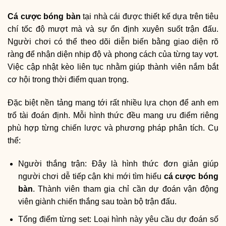
Cá cược bóng bàn
tại nhà cái được thiết kế dựa trên tiêu
chí tốc độ mượt mà và sự ổn định xuyên suốt trận đấu.
Người chơi có thể theo dõi diễn biến bằng giao diện rõ
ràng để nhận diện nhịp độ và phong cách của từng tay vợt.
Việc cập nhật kèo liên tục nhằm giúp thành viên nắm bắt
cơ hội trong thời điểm quan trọng.
Đặc biệt nền tảng mang tới rất nhiều lựa chọn để anh em
trổ tài đoán định. Mỗi hình thức đều mang ưu điểm riêng
phù hợp từng chiến lược và phương pháp phân tích. Cụ
thể:
Người thắng trận: Đây là hình thức đơn giản giúp
người chơi dễ tiếp cận khi mới tìm hiểu
cá cược bóng
bàn
. Thành viên tham gia chỉ cần dự đoán vận động
viên giành chiến thắng sau toàn bộ trận đấu.
Tổng điểm từng set: Loại hình này yêu cầu dự đoán số