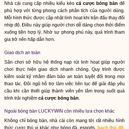
Nhà cái cung cấp nhiều kiểu kèo
cá cược bóng bàn
để
phù hợp với từng phong cách phân tích của người dùng.
Mỗi hình thức được cập nhật linh hoạt khi trận đấu thay đổi
nhịp độ. Điều này giúp người chơi dễ dàng chọn thời điểm
xuống tiền hợp lý. Nhờ sự phong phú này, quá trình tham
gia trở nên hấp dẫn hơn.
Giao dịch an toàn
Sân chơi sở hữu hệ thống nạp rút linh hoạt giúp người
chơi thực hiện giao dịch nhanh chóng. Quy trình được
kiểm soát kỹ nhằm đảm bảo an toàn tuyệt đối trong mọi
thao tác. Đội ngũ hỗ trợ làm việc liên tục để giải đáp yêu
cầu khi cần thiết giúp thành viên yên tâm trong suốt quá
trình trải nghiệm
cá cược bóng bàn
.
Ngoài bóng bàn LUCKYWIN còn nhiều lựa chọn khác
Không chỉ bóng bàn, nhà cái còn mang tới rất nhiều hình
thức cược thú vị khác như bóng đá, esports,
bạch thủ đề
,