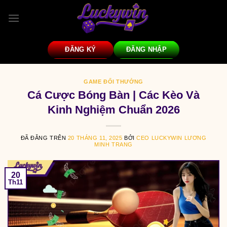
Chuyển
đến
nội
dung
ĐĂNG KÝ
ĐĂNG NHẬP
GAME ĐỔI THƯỞNG
Cá Cược Bóng Bàn | Các Kèo Và
Kinh Nghiệm Chuẩn 2026
ĐÃ ĐĂNG TRÊN
20 THÁNG 11, 2025
BỞI
CEO LUCKYWIN LƯƠNG
MINH TRANG
20
Th11