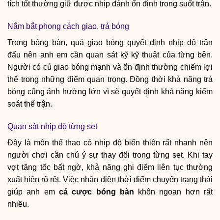
tích tốt thường giữ được nhịp đánh ổn định trong suốt trận.
Nắm bắt phong cách giao, trả bóng
Trong bóng bàn, quả giao bóng quyết định nhịp độ trận
đấu nên anh em cần quan sát kỹ kỹ thuật của từng bên.
Người có cú giao bóng mạnh và ổn định thường chiếm lợi
thế trong những điểm quan trọng. Đồng thời khả năng trả
bóng cũng ảnh hưởng lớn vì sẽ quyết định khả năng kiểm
soát thế trận.
Quan sát nhịp độ từng set
Đây là môn thể thao có nhịp độ biến thiên rất nhanh nên
người chơi cần chú ý sự thay đổi trong từng set. Khi tay
vợt tăng tốc bất ngờ, khả năng ghi điểm liên tục thường
xuất hiện rõ rệt. Việc nhận diện thời điểm chuyển trạng thái
giúp anh em
cá cược bóng bàn
khôn ngoan hơn rất
nhiều.