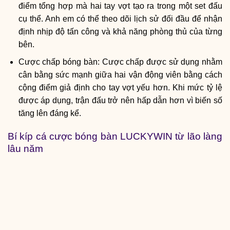
điểm tổng hợp mà hai tay vợt tạo ra trong một set đấu
cụ thể. Anh em có thể theo dõi lịch sử đối đầu để nhận
định nhịp độ tấn công và khả năng phòng thủ của từng
bên.
Cược chấp bóng bàn: Cược chấp được sử dụng nhằm
cân bằng sức mạnh giữa hai vận động viên bằng cách
cộng điểm giả định cho tay vợt yếu hơn. Khi mức tỷ lệ
được áp dụng, trận đấu trở nên hấp dẫn hơn vì biến số
tăng lên đáng kể.
Bí kíp cá cược bóng bàn LUCKYWIN từ lão làng
lâu năm